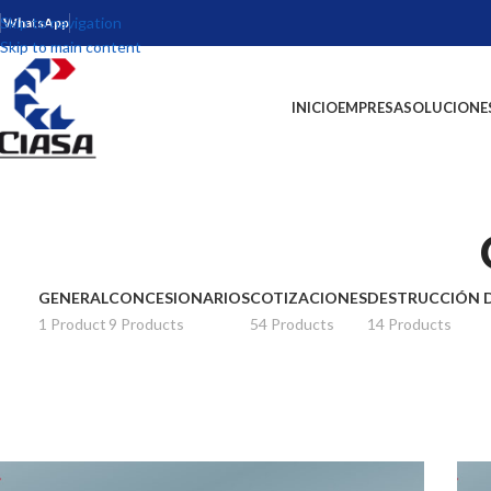
Skip to navigation
WhatsApp
Skip to main content
INICIO
EMPRESA
SOLUCIONES
GENERAL
CONCESIONARIOS
COTIZACIONES
DESTRUCCIÓN 
1 Product
9 Products
54 Products
14 Products