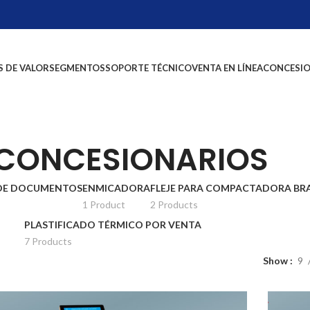
 DE VALOR
SEGMENTOS
SOPORTE TÉCNICO
VENTA EN LÍNEA
CONCESI
CONCESIONARIOS
DE DOCUMENTOS
ENMICADORA
FLEJE PARA COMPACTADORA BR
1 Product
2 Products
PLASTIFICADO TÉRMICO POR VENTA
7 Products
Show
9