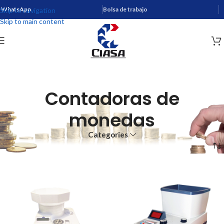
WhatsApp
Bolsa de trabajo
Skip to navigation
Skip to main content
Contadoras de
monedas
Categories