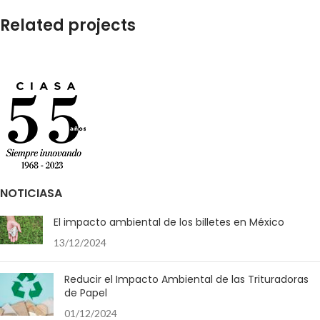
Related projects
Et vestibulum quis a suspendisse
Decor
NOTICIASA
El impacto ambiental de los billetes en México
13/12/2024
Reducir el Impacto Ambiental de las Trituradoras
de Papel
01/12/2024